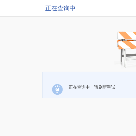
正在查询中
正在查询中，请刷新重试