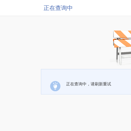
正在查询中
正在查询中，请刷新重试